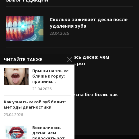
Сколько заживает десна после
удаления зуба
23.04.2026
Воспалилась десна: чем
ЧИТАЙТЕ ТАКЖЕ
полоскать рот
23.04.2026
Прыщи на языке
ближе к горлу:
причины...
23.04.2026
Опухла десна без боли: как
снять
Как узнать какой зуб болит:
методы диагностики
23.04.2026
23.04.2026
Воспалилась
десна: чем
полоскать рот