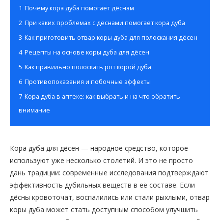
1
Почему кора дуба помогает дёснам
2
При каких проблемах с дёснами помогает кора дуба
3
Как приготовить отвар коры дуба для полоскания дёсен
4
Рецепты на основе коры дуба для дёсен
5
Как правильно полоскать рот корой дуба
6
Противопоказания и побочные эффекты
7
Кора дуба в аптеке: как выбрать и на что обратить
внимание
Кора дуба для дёсен — народное средство, которое
используют уже несколько столетий. И это не просто
дань традиции: современные исследования подтверждают
эффективность дубильных веществ в её составе. Если
дёсны кровоточат, воспалились или стали рыхлыми, отвар
коры дуба может стать доступным способом улучшить