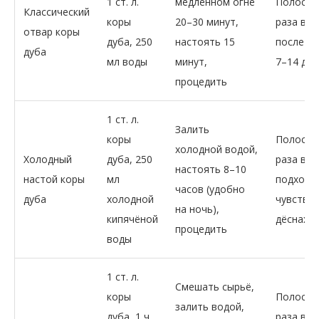
1 ст. л.
медленном огне
Полоска
Классический
коры
20–30 минут,
раза в д
отвар коры
дуба, 250
настоять 15
после ед
дуба
мл воды
минут,
7–14 дне
процедить
1 ст. л.
Залить
коры
Полоска
холодной водой,
Холодный
дуба, 250
раза в д
настоять 8–10
настой коры
мл
подходи
часов (удобно
дуба
холодной
чувстви
на ночь),
кипячёной
дёснах
процедить
воды
1 ст. л.
Смешать сырьё,
коры
Полоска
залить водой,
дуба, 1 ч.
раза в д