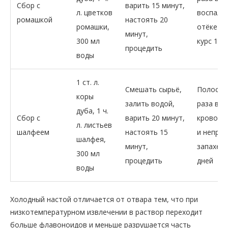
Сбор с
варить 15 минут,
л. цветков
воспале
ромашкой
настоять 20
ромашки,
отёке дё
минут,
300 мл
курс 10 
процедить
воды
1 ст. л.
Смешать сырьё,
Полоска
коры
залить водой,
раза в д
дуба, 1 ч.
Сбор с
варить 20 минут,
кровото
л. листьев
шалфеем
настоять 15
и непри
шалфея,
минут,
запахе, 
300 мл
процедить
дней
воды
Холодный настой отличается от отвара тем, что при
низкотемпературном извлечении в раствор переходит
больше флавоноидов и меньше разрушается часть